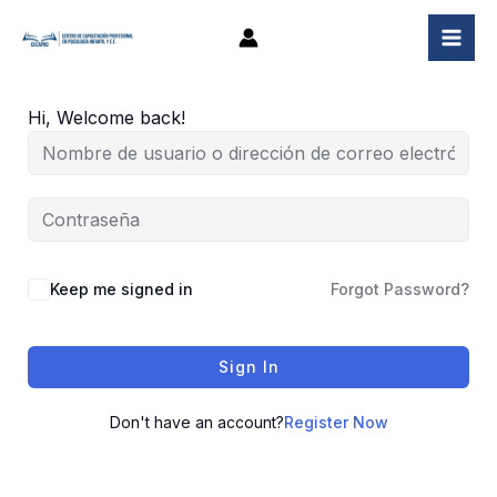
Ir
al
contenido
Hi, Welcome back!
Keep me signed in
Forgot Password?
Sign In
Don't have an account?
Register Now