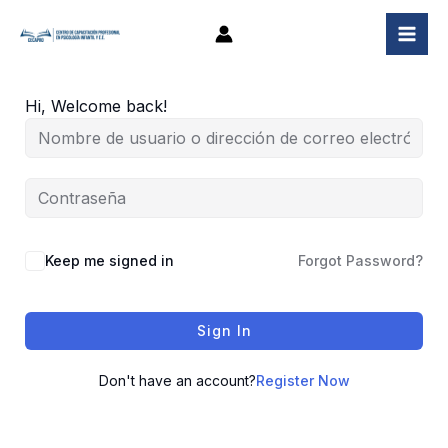
Ir
al
contenido
Hi, Welcome back!
Keep me signed in
Forgot Password?
Sign In
Don't have an account?
Register Now