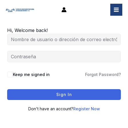
Ir
al
contenido
Hi, Welcome back!
Keep me signed in
Forgot Password?
Sign In
Don't have an account?
Register Now