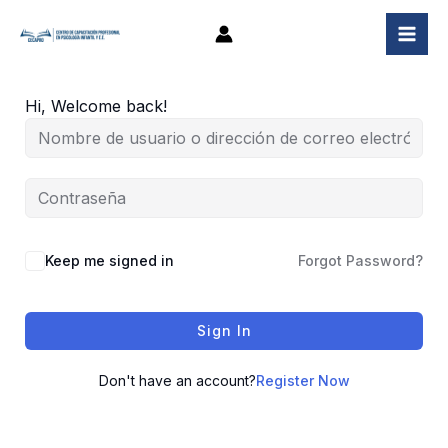
Ir
al
contenido
Hi, Welcome back!
Keep me signed in
Forgot Password?
Sign In
Don't have an account?
Register Now