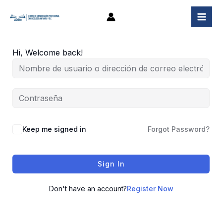
Ir
al
contenido
Hi, Welcome back!
Keep me signed in
Forgot Password?
Sign In
Don't have an account?
Register Now