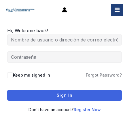
Ir
al
contenido
Hi, Welcome back!
Keep me signed in
Forgot Password?
Sign In
Don't have an account?
Register Now