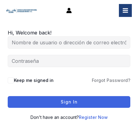
Ir
al
contenido
Hi, Welcome back!
Keep me signed in
Forgot Password?
Sign In
Don't have an account?
Register Now