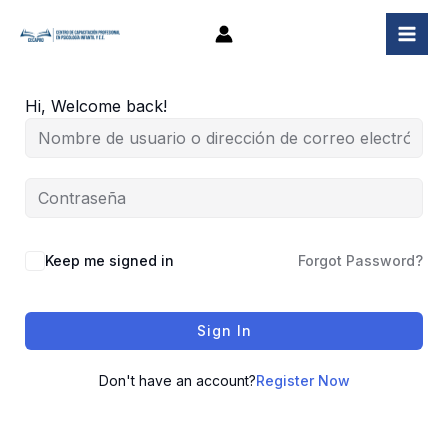
Ir
al
contenido
Hi, Welcome back!
Keep me signed in
Forgot Password?
Sign In
Don't have an account?
Register Now