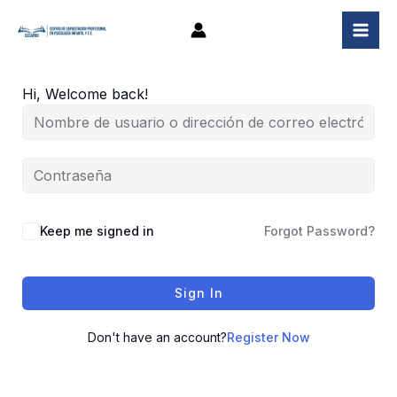
Ir
al
contenido
Hi, Welcome back!
Keep me signed in
Forgot Password?
Sign In
Don't have an account?
Register Now