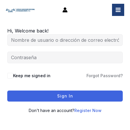
Ir
al
contenido
Hi, Welcome back!
Keep me signed in
Forgot Password?
Sign In
Don't have an account?
Register Now