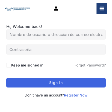
Ir
al
contenido
Hi, Welcome back!
Keep me signed in
Forgot Password?
Sign In
Don't have an account?
Register Now