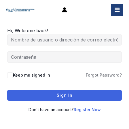
Ir
al
contenido
Hi, Welcome back!
Keep me signed in
Forgot Password?
Sign In
Don't have an account?
Register Now