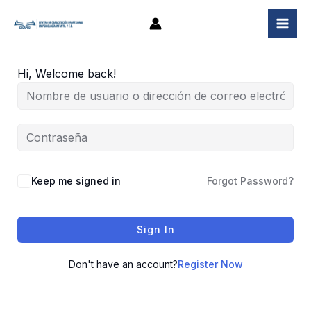
Ir
al
contenido
Hi, Welcome back!
Keep me signed in
Forgot Password?
Sign In
Don't have an account?
Register Now