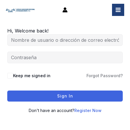
Ir
al
contenido
Hi, Welcome back!
Keep me signed in
Forgot Password?
Sign In
Don't have an account?
Register Now