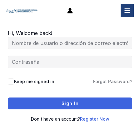
Ir
al
contenido
Hi, Welcome back!
Keep me signed in
Forgot Password?
Sign In
Don't have an account?
Register Now