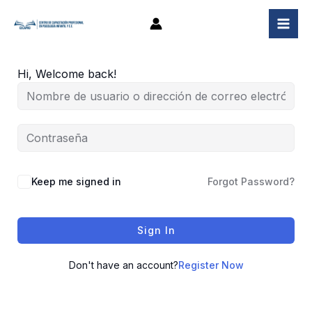
Ir
al
contenido
Hi, Welcome back!
Keep me signed in
Forgot Password?
Sign In
Don't have an account?
Register Now