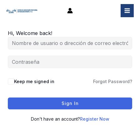
Ir
al
contenido
Hi, Welcome back!
Keep me signed in
Forgot Password?
Sign In
Don't have an account?
Register Now