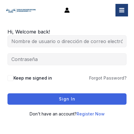
Ir
al
contenido
Hi, Welcome back!
Keep me signed in
Forgot Password?
Sign In
Don't have an account?
Register Now