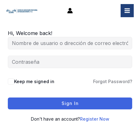
Ir
al
contenido
Hi, Welcome back!
Keep me signed in
Forgot Password?
Sign In
Don't have an account?
Register Now