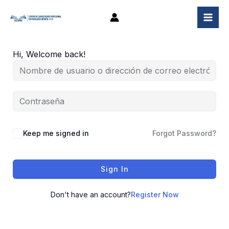
Ir
al
contenido
Hi, Welcome back!
Keep me signed in
Forgot Password?
Sign In
Don't have an account?
Register Now