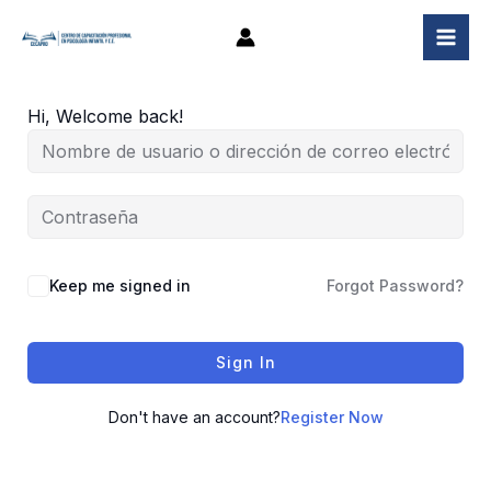
Ir
al
contenido
Hi, Welcome back!
Keep me signed in
Forgot Password?
Sign In
Don't have an account?
Register Now