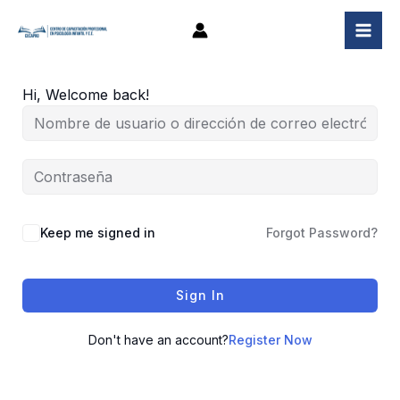
Ir
al
contenido
Hi, Welcome back!
Keep me signed in
Forgot Password?
Sign In
Don't have an account?
Register Now