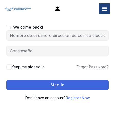
Ir
al
contenido
Hi, Welcome back!
Keep me signed in
Forgot Password?
Sign In
Don't have an account?
Register Now