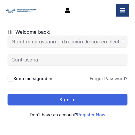
Ir
al
contenido
Hi, Welcome back!
Keep me signed in
Forgot Password?
Sign In
Don't have an account?
Register Now