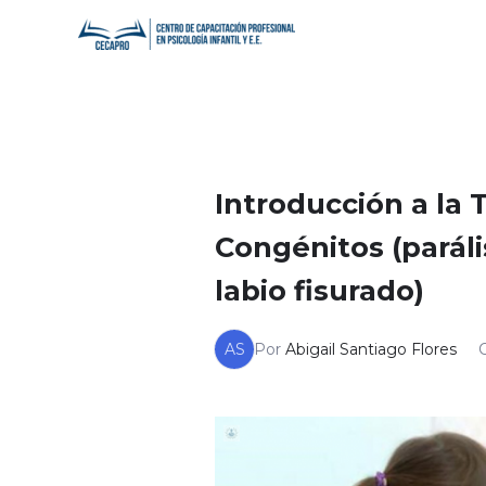
Ir
al
contenido
Introducción a la 
Congénitos (parál
labio fisurado)
AS
Por
Abigail Santiago Flores