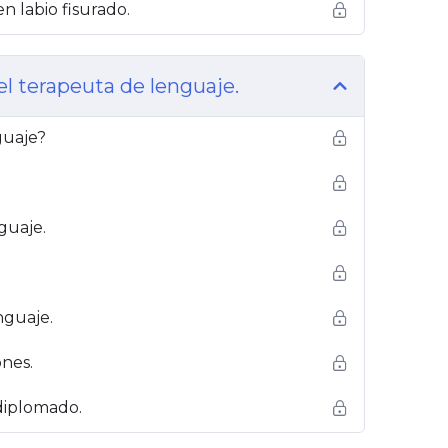
n labio fisurado.
l terapeuta de lenguaje.
guaje?
guaje.
nguaje.
ones.
 diplomado.