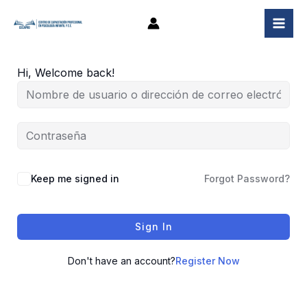
Ir
al
contenido
Hi, Welcome back!
Keep me signed in
Forgot Password?
Sign In
Don't have an account?
Register Now