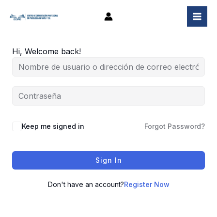
Ir
al
contenido
Hi, Welcome back!
Keep me signed in
Forgot Password?
Sign In
Don't have an account?
Register Now