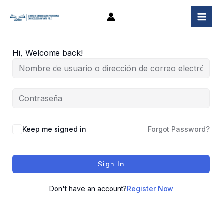
Ir
al
contenido
Hi, Welcome back!
Keep me signed in
Forgot Password?
Sign In
Don't have an account?
Register Now