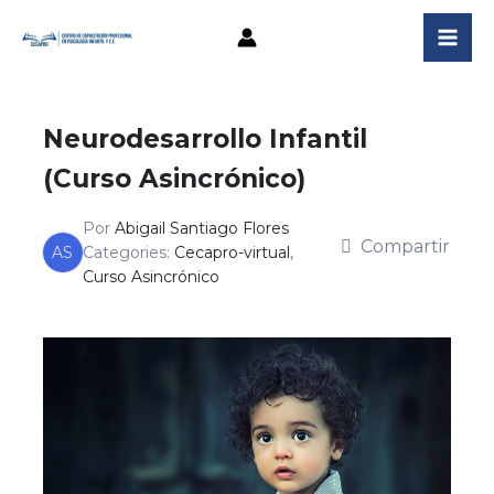
Ir
al
contenido
Neurodesarrollo Infantil
(Curso Asincrónico)
Por
Abigail Santiago Flores
Compartir
AS
Categories:
Cecapro-virtual
,
Curso Asincrónico