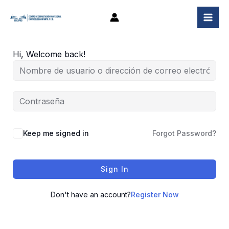
Ir
al
contenido
Hi, Welcome back!
Keep me signed in
Forgot Password?
Sign In
Don't have an account?
Register Now