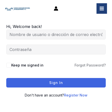
Ir
al
contenido
Hi, Welcome back!
Keep me signed in
Forgot Password?
Sign In
Don't have an account?
Register Now