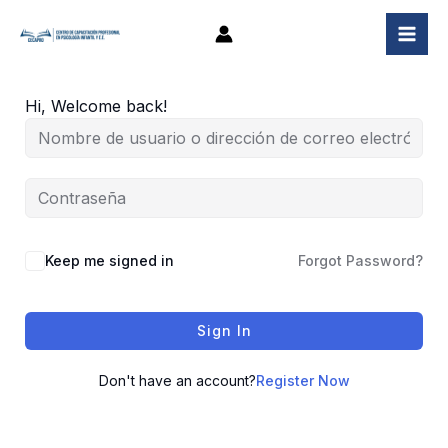
Ir
al
contenido
Hi, Welcome back!
Keep me signed in
Forgot Password?
Sign In
Don't have an account?
Register Now