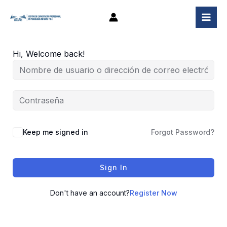
Ir
al
contenido
Hi, Welcome back!
Keep me signed in
Forgot Password?
Sign In
Don't have an account?
Register Now