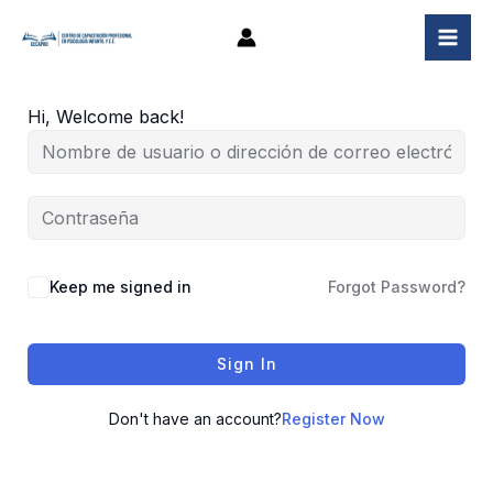
Ir
al
contenido
Hi, Welcome back!
Keep me signed in
Forgot Password?
Sign In
Don't have an account?
Register Now