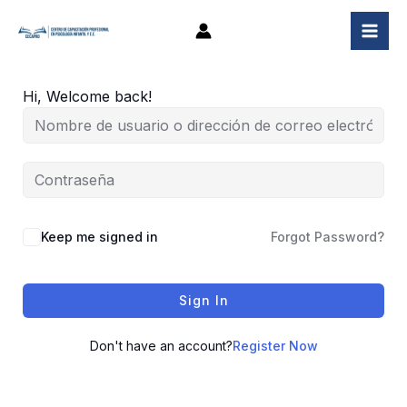
Ir
al
contenido
Hi, Welcome back!
Keep me signed in
Forgot Password?
Sign In
Don't have an account?
Register Now