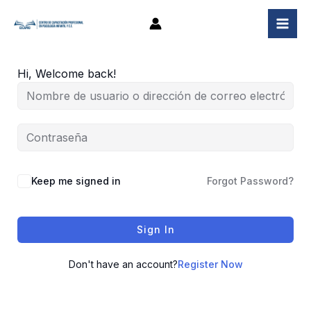
Ir
al
contenido
Hi, Welcome back!
Keep me signed in
Forgot Password?
Sign In
Don't have an account?
Register Now