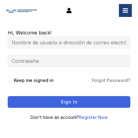
Ir
al
contenido
Hi, Welcome back!
Keep me signed in
Forgot Password?
Sign In
Don't have an account?
Register Now