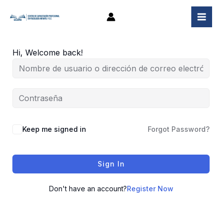
Ir
al
contenido
Hi, Welcome back!
Keep me signed in
Forgot Password?
Sign In
Don't have an account?
Register Now