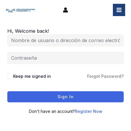
Ir
al
contenido
Hi, Welcome back!
Keep me signed in
Forgot Password?
Sign In
Don't have an account?
Register Now