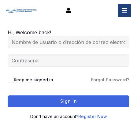
Ir
al
contenido
Hi, Welcome back!
Keep me signed in
Forgot Password?
Sign In
Don't have an account?
Register Now