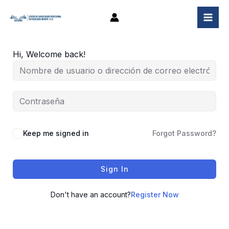
Ir
al
contenido
Hi, Welcome back!
Keep me signed in
Forgot Password?
Sign In
Don't have an account?
Register Now