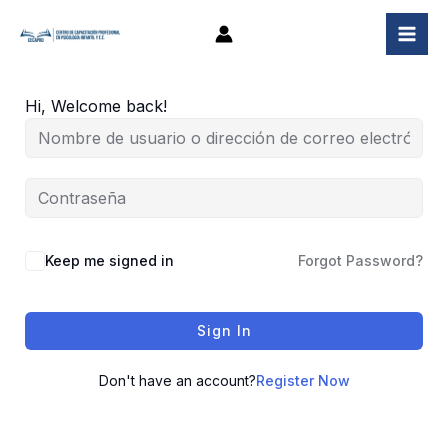
Ir
al
contenido
Hi, Welcome back!
Keep me signed in
Forgot Password?
Sign In
Don't have an account?
Register Now