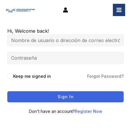
Ir
al
contenido
Hi, Welcome back!
Keep me signed in
Forgot Password?
Sign In
Don't have an account?
Register Now