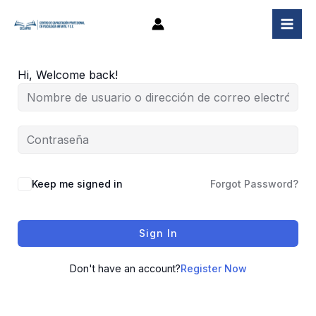
Ir
al
contenido
Hi, Welcome back!
Keep me signed in
Forgot Password?
Sign In
Don't have an account?
Register Now