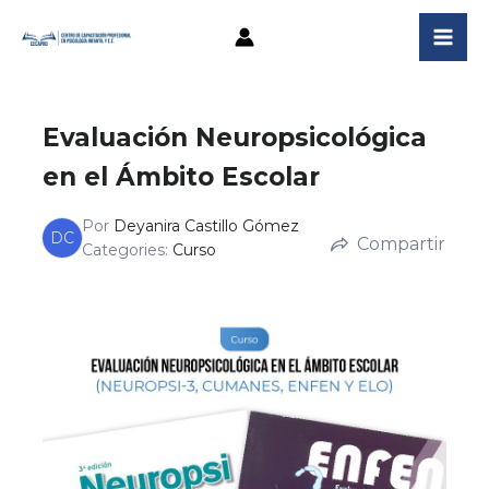
Ir
al
contenido
Evaluación Neuropsicológica
en el Ámbito Escolar
Por
Deyanira Castillo Gómez
DC
Compartir
Categories:
Curso